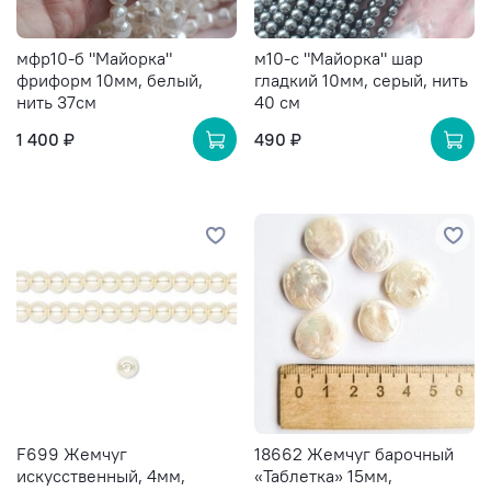
мфр10-б "Майорка"
м10-с "Майорка" шар
фриформ 10мм, белый,
гладкий 10мм, серый, нить
нить 37см
40 см
1 400 ₽
490 ₽
F699 Жемчуг
18662 Жемчуг барочный
искусственный, 4мм,
«Таблетка» 15мм,