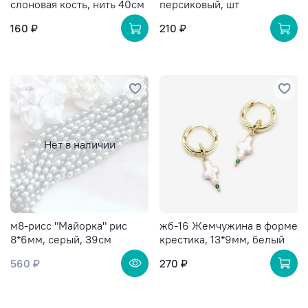
слоновая кость, нить 40см
персиковый, шт
160 ₽
210 ₽
Нет в наличии
м8-рисс "Майорка" рис
жб-16 Жемчужина в форме
8*6мм, серый, 39см
крестика, 13*9мм, белый
560 ₽
270 ₽