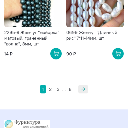
2295-8 Жемчуг "майорка"
0699 Жемчуг "Длинный
матовый, граненный,
рис" 7*11-14мм, шт
"волна", 8мм, шт
14 ₽
90 ₽
1
2
3
8
…