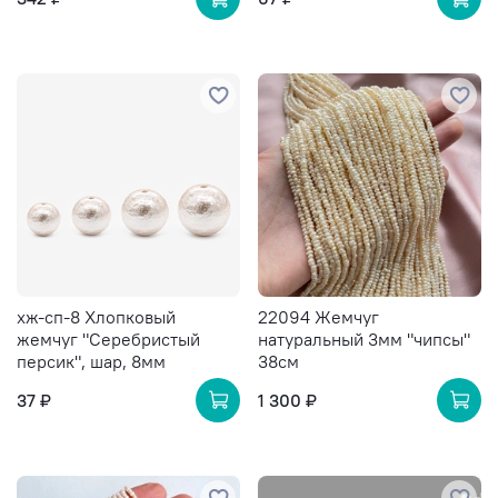
хж-сп-8 Хлопковый
22094 Жемчуг
жемчуг "Серебристый
натуральный 3мм "чипсы"
персик", шар, 8мм
38см
37 ₽
1 300 ₽