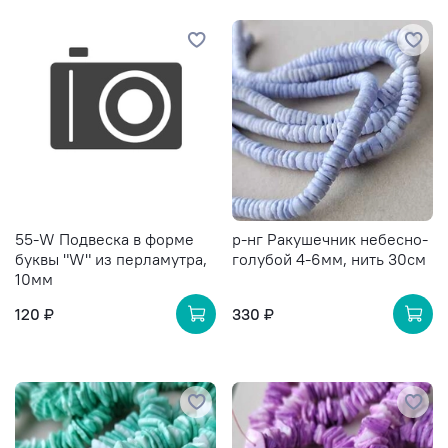
55-W Подвеска в форме
р-нг Ракушечник небесно-
буквы "W" из перламутра,
голубой 4-6мм, нить 30см
10мм
120 ₽
330 ₽