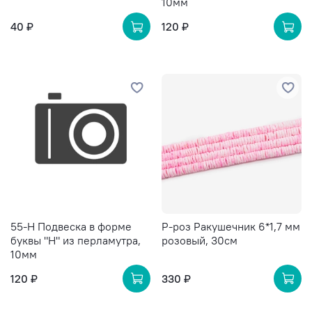
10мм
40 ₽
120 ₽
55-H Подвеска в форме
Р-роз Ракушечник 6*1,7 мм
буквы "H" из перламутра,
розовый, 30см
10мм
120 ₽
330 ₽