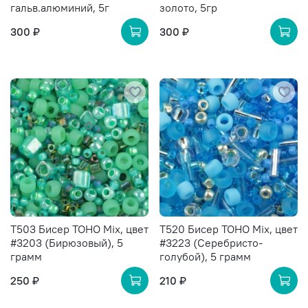
гальв.алюминий, 5г
золото, 5гр
300 ₽
300 ₽
T503 Бисер TOHO Mix, цвет
T520 Бисер TOHO Mix, цвет
#3203 (Бирюзовый), 5
#3223 (Серебристо-
грамм
голубой), 5 грамм
250 ₽
210 ₽