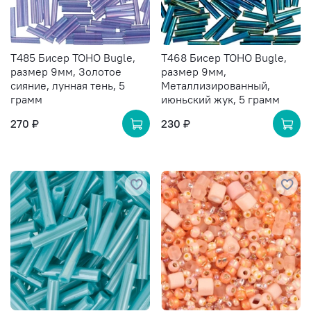
T485 Бисер TOHO Bugle,
T468 Бисер TOHO Bugle,
размер 9мм, Золотое
размер 9мм,
сияние, лунная тень, 5
Металлизированный,
грамм
июньский жук, 5 грамм
270 ₽
230 ₽