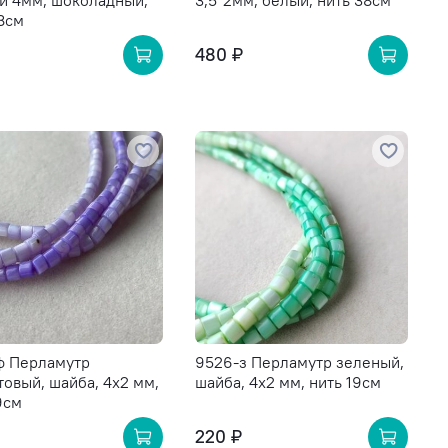
й 4мм, шоколадный,
3,5*2мм, белый, нить 38см
8см
480 ₽
ф Перламутр
9526-з Перламутр зеленый,
овый, шайба, 4х2 мм,
шайба, 4х2 мм, нить 19см
9см
220 ₽