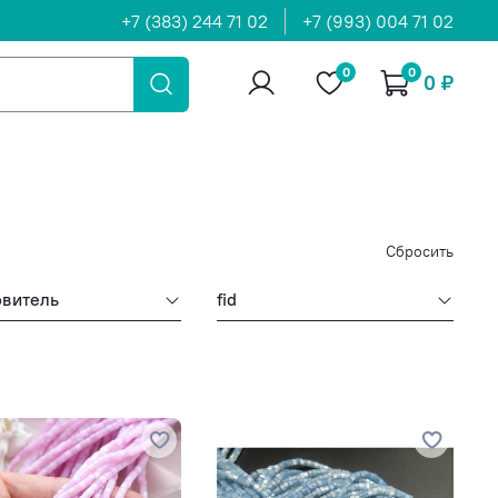
+7 (383) 244 71 02
+7 (993) 004 71 02
0
0
0 ₽
Сбросить
овитель
fid