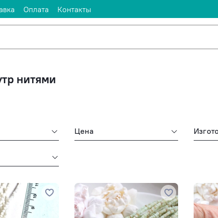
авка
Оплата
Контакты
тр нитями
Цена
Изгот