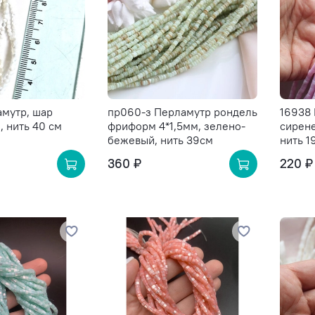
амутр, шар
пр060-з Перламутр рондель
16938
, нить 40 см
фриформ 4*1,5мм, зелено-
сирен
бежевый, нить 39см
нить 1
360 ₽
220 ₽