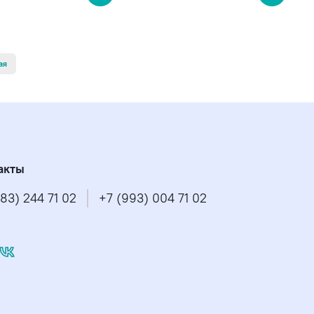
ая
акты
83) 244 71 02
+7 (993) 004 71 02