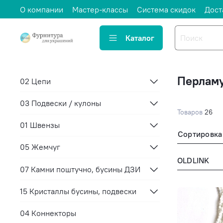
О компании
Мастер-классы
Система скидок
Дост
Каталог
Перламу
02 Цепи
03 Подвески / кулоны
Товаров
26
01 Швензы
Сортировка
05 Жемчуг
OLDLINK
07 Камни поштучно, бусины ДЗИ
15 Кристаллы бусины, подвески
04 Коннекторы