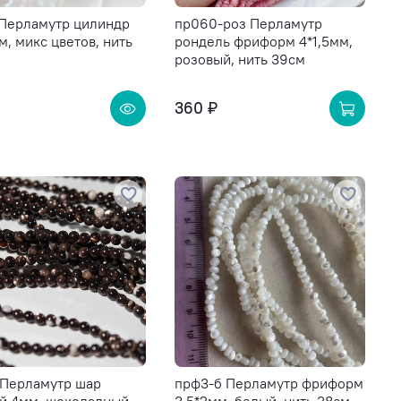
 Перламутр цилиндр
пр060-роз Перламутр
м, микс цветов, нить
рондель фриформ 4*1,5мм,
розовый, нить 39см
360 ₽
 Перламутр шар
прф3-б Перламутр фриформ