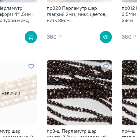
Перламутр
пр023 Перламутр шар
пр012
форм 4*1,5мм,
гладкий 2мм, микс цветов,
3,5*4м
олубой микс,
нить 39см
38см
360 ₽
380 ₽
в наличии
амутр шар
пр3-ш Перламутр шар
пр4-ш