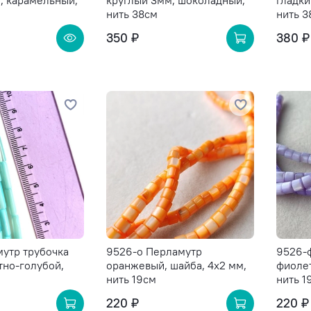
, карамельный,
круглый 3мм, шоколадный,
гладки
нить 38см
нить 3
350 ₽
380 ₽
мутр трубочка
9526-о Перламутр
9526-
тно-голубой,
оранжевый, шайба, 4х2 мм,
фиолет
нить 19см
нить 1
220 ₽
220 ₽