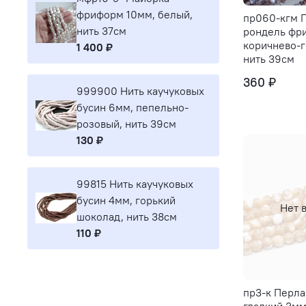
фриформ 10мм, белый,
пр060-кгм 
нить 37см
рондель фри
коричнево-г
1 400 ₽
нить 39см
360 ₽
999900 Нить каучуковых
бусин 6мм, пепельно-
розовый, нить 39см
130 ₽
99815 Нить каучуковых
бусин 4мм, горький
Нет 
шоколад, нить 38см
110 ₽
пр3-к Перл