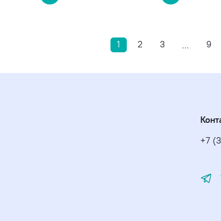
1
2
3
9
…
Конт
+7 (3