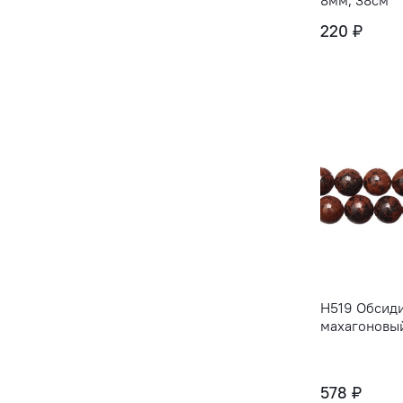
8мм, 38см
220 ₽
H519 Обсиди
махагоновый
578 ₽