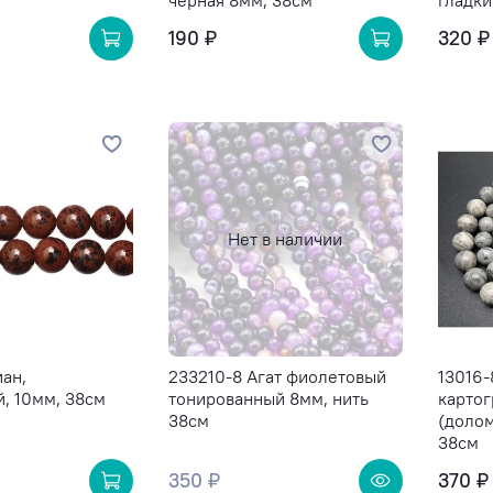
чёрная 8мм, 38см
гладки
190 ₽
320 ₽
Нет в наличии
ан,
233210-8 Агат фиолетовый
13016
, 10мм, 38см
тонированный 8мм, нить
картог
38см
(долом
38см
350 ₽
370 ₽