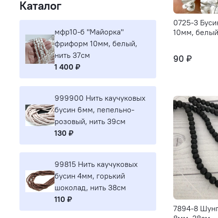
Каталог
0725-3 Буси
мфр10-б "Майорка"
10мм, белый
фриформ 10мм, белый,
нить 37см
90 ₽
1 400 ₽
999900 Нить каучуковых
бусин 6мм, пепельно-
розовый, нить 39см
130 ₽
99815 Нить каучуковых
бусин 4мм, горький
шоколад, нить 38см
110 ₽
7894-8 Шунг