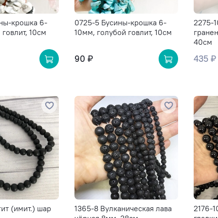
ны-крошка 6-
0725-5 Бусины-крошка 6-
2275-1
 говлит, 10см
10мм, голубой говлит, 10см
гранен
40см
90 ₽
435 ₽
ит (имит.) шар
1365-8 Вулканическая лава
2176-1