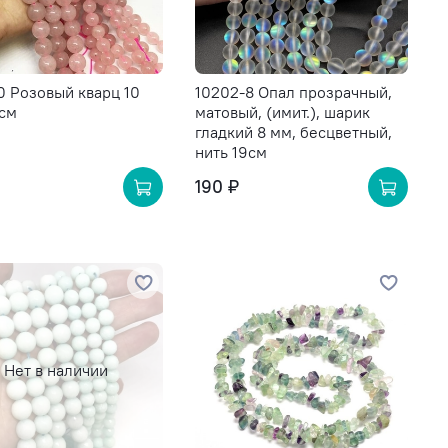
0 Розовый кварц 10
10202-8 Опал прозрачный,
8см
матовый, (имит.), шарик
гладкий 8 мм, бесцветный,
нить 19см
190 ₽
Нет в наличии