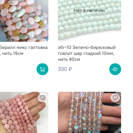
Нет в наличии
Берилл микс галтовка
збг-10 Зелено-бирюзовый
, нить 19см
говлит шар гладкий 10мм,
нить 40см
330 ₽