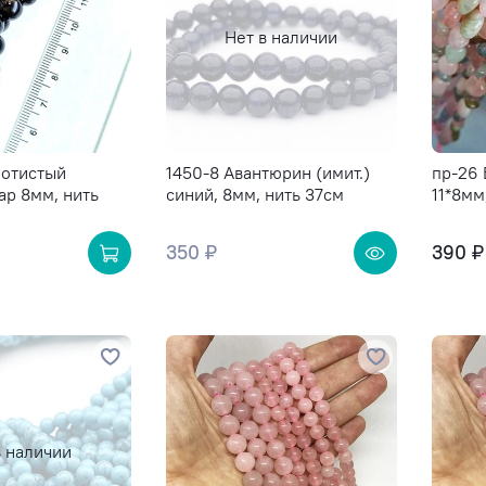
Нет в наличии
лотистый
1450-8 Авантюрин (имит.)
пр-26 
ар 8мм, нить
синий, 8мм, нить 37см
11*8мм
350 ₽
390 ₽
в наличии