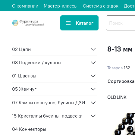
О компании
Мастер-классы
Система скидок
Дост
Каталог
8-13 мм
02 Цепи
03 Подвески / кулоны
Товаров
162
01 Швензы
Сортировка
05 Жемчуг
OLDLINK
07 Камни поштучно, бусины ДЗИ
15 Кристаллы бусины, подвески
04 Коннекторы