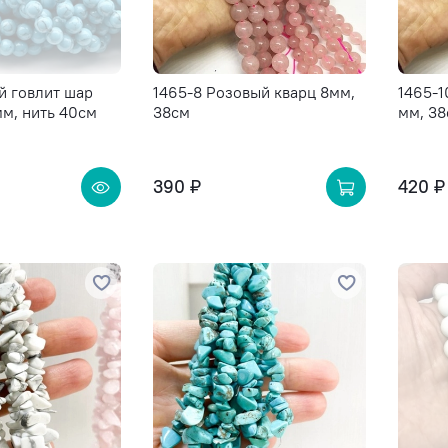
ой говлит шар
1465-8 Розовый кварц 8мм,
1465-1
мм, нить 40см
38см
мм, 3
390 ₽
420 ₽