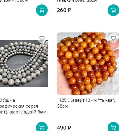
й 10мм, 38см
гладкий 8мм, 38см
260 ₽
-8 Яшма
1425 Жадеит 10мм "тыква",
рафическая серая
38см
ит), шар гладкий 8мм,
490 ₽