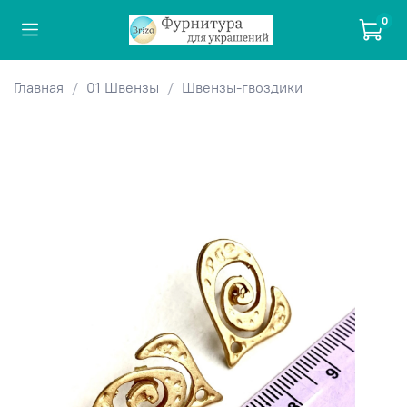
0
Главная
01 Швензы
Швензы-гвоздики