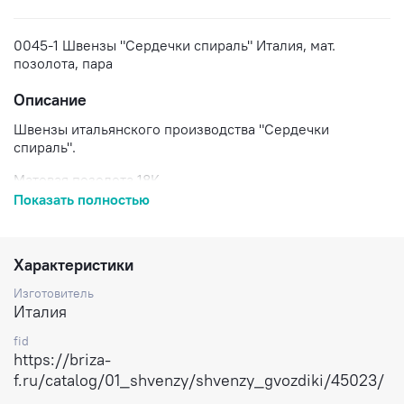
0045-1 Швензы "Сердечки спираль" Италия, мат.
позолота, пара
Описание
Швензы итальянского производства "Сердечки
спираль".
Матовая позолота 18К.
Показать полностью
Покрытие гипоаллергенно.
Каждый элемент изготовлен вручную из сплава цинка,
меди и серебра.
Характеристики
Изготовитель
Цена за пару.
Италия
Доставка по России.
fid
https://briza-
f.ru/catalog/01_shvenzy/shvenzy_gvozdiki/45023/