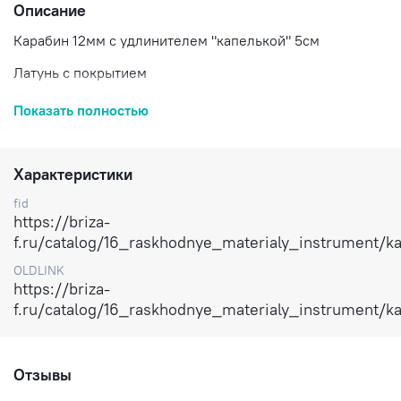
Описание
Карабин 12мм с удлинителем "капелькой" 5см
Латунь с покрытием
Цена за 1 шт
Показать полностью
Доставка по России
Характеристики
fid
https://briza-
f.ru/catalog/16_raskhodnye_materialy_instrument/k
OLDLINK
https://briza-
f.ru/catalog/16_raskhodnye_materialy_instrument/k
Отзывы