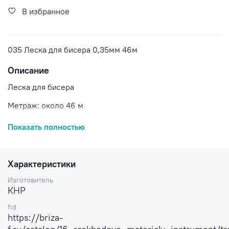
В избранное
035 Леска для бисера 0,35мм 46м
Описание
Леска для бисера
Метраж: около 46 м
Размер: 0,35 мм
Показать полностью
Цена: за 1 моток.
Доставка по России.
Характеристики
Изготовитель
КНР
fid
https://briza-