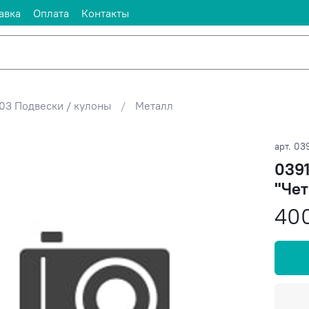
авка
Оплата
Контакты
03 Подвески / кулоны
Металл
арт.
039
0391
"Чет
40