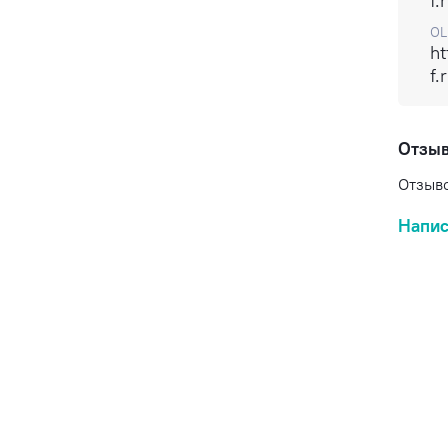
f.
OL
ht
f.
Отзы
Отзыво
Напис