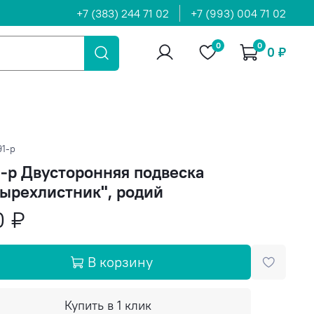
+7 (383) 244 71 02
+7 (993) 004 71 02
0
0
0 ₽
1-р
-р Двусторонняя подвеска
ырехлистник", родий
0 ₽
В корзину
Купить в 1 клик