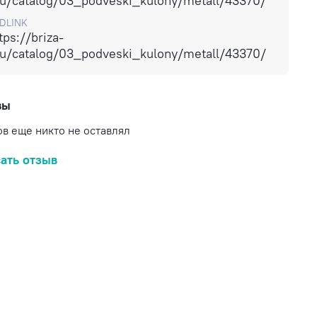
ru/catalog/03_podveski_kulony/metall/43370/
DLINK
tps://briza-
ru/catalog/03_podveski_kulony/metall/43370/
вы
в еще никто не оставлял
ать отзыв