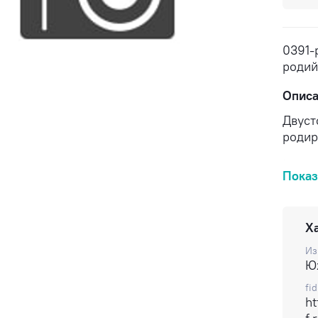
0391-
родий
Опис
Двуст
родир
Цена з
Показ
Доста
Х
Из
Ю
fid
ht