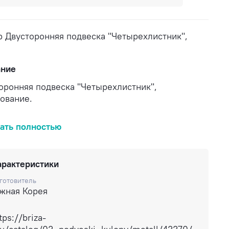
р Двусторонняя подвеска "Четырехлистник",
ание
оронняя подвеска "Четырехлистник",
ование.
а 1 шт.
ать полностью
вка по России.
арактеристики
готовитель
жная Корея
tps://briza-