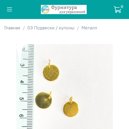
0
Главная
03 Подвески / кулоны
Металл