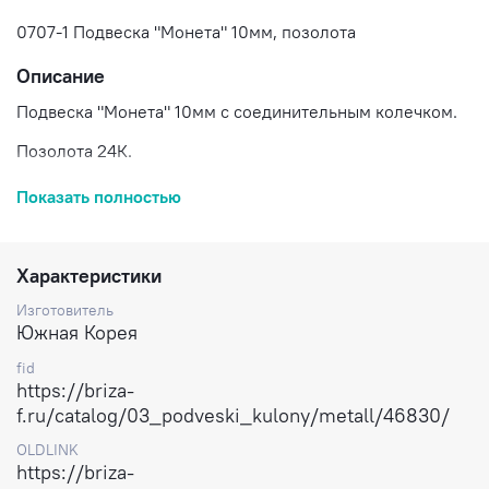
0707-1 Подвеска "Монета" 10мм, позолота
Описание
Подвеска "Монета" 10мм с соединительным колечком.
Позолота 24К.
Цена за 1 шт.
Показать полностью
Доставка по России.
Характеристики
Изготовитель
Южная Корея
fid
https://briza-
f.ru/catalog/03_podveski_kulony/metall/46830/
OLDLINK
https://briza-