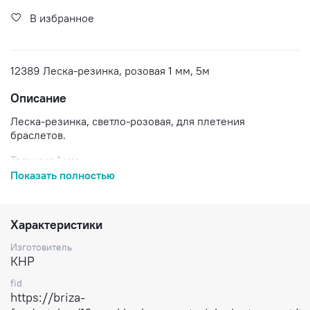
В избранное
12389 Леска-резинка, розовая 1 мм, 5м
Описание
Леска-резинка, светло-розовая, для плетения
браслетов.
Толщина 1 мм.
Показать полностью
Цена указана за катушку 5 м.
Доставка по России.
Характеристики
Изготовитель
КНР
fid
https://briza-