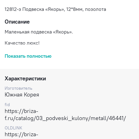
12812-з Подвеска «Якорь», 12*8мм, позолота
Описание
Маленькая подвеска «Якорь».
Качество люкс!
Материал: Латунь.
Показать полностью
Покрытие: Позолота.
Размер: 12*8 мм
Характеристики
Толщина: 1,2 мм
Изготовитель
Южная Корея
Цена: за 1 штуку.
fid
Доставка по России.
https://briza-
f.ru/catalog/03_podveski_kulony/metall/46441/
OLDLINK
https://briza-