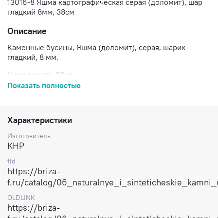
13016-8 Яшма картографическая серая (доломит), шар
гладкий 8мм, 38см
Описание
Каменные бусины, Яшма (доломит), серая, шарик
гладкий, 8 мм.
Цена за нить 38 см.
Показать полностью
Доставка по России.
Характеристики
Изготовитель
КНР
fid
https://briza-
f.ru/catalog/06_naturalnye_i_sinteticheskie_kamn
OLDLINK
https://briza-