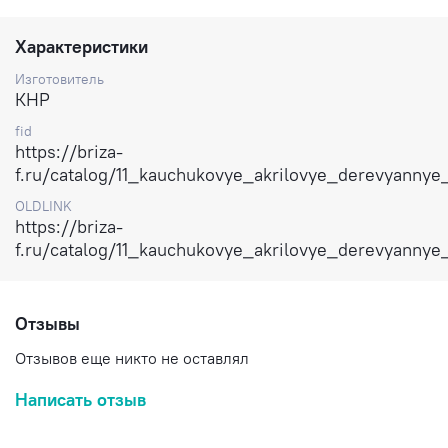
Характеристики
Изготовитель
КНР
fid
https://briza-
f.ru/catalog/11_kauchukovye_akrilovye_derevyannye
OLDLINK
https://briza-
f.ru/catalog/11_kauchukovye_akrilovye_derevyannye
Отзывы
Отзывов еще никто не оставлял
Написать отзыв