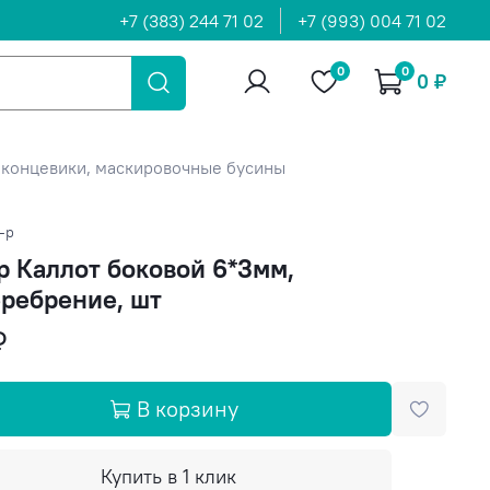
+7 (383) 244 71 02
+7 (993) 004 71 02
0
0
0 ₽
 концевики, маскировочные бусины
-р
р Каллот боковой 6*3мм,
ребрение, шт
₽
В корзину
Купить в 1 клик