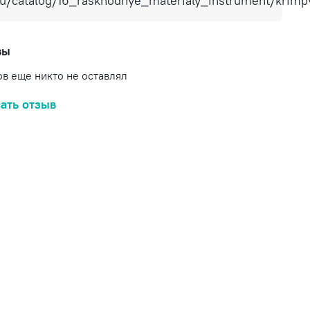
ru/catalog/16_raskhodnye_materialy_instrument/krim
вы
в еще никто не оставлял
ать отзыв