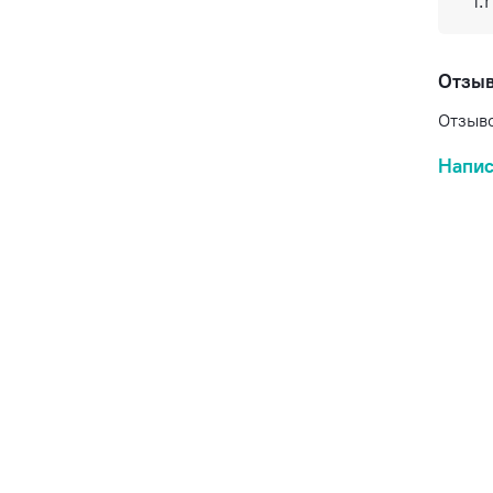
f.
Отзы
Отзыво
Напис