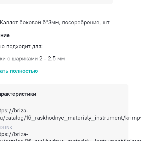
 Каллот боковой 6*3мм, посеребрение, шт
ание
о подходит для:
ки с шариками 2 - 2.5 мм
тразовой цепочки
ать полностью
арактеристики
вка по России
tps://briza-
ru/catalog/16_raskhodnye_materialy_instrument/krim
DLINK
tps://briza-