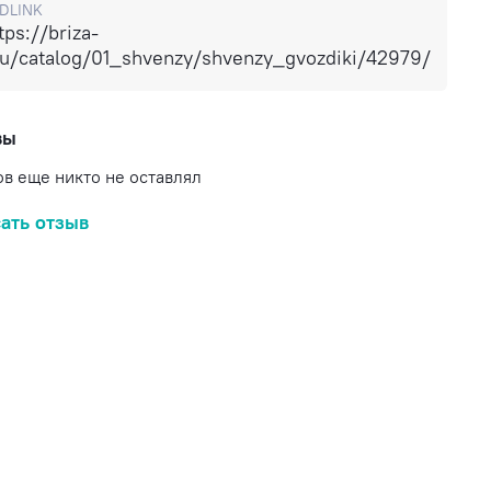
DLINK
tps://briza-
ru/catalog/01_shvenzy/shvenzy_gvozdiki/42979/
вы
в еще никто не оставлял
ать отзыв