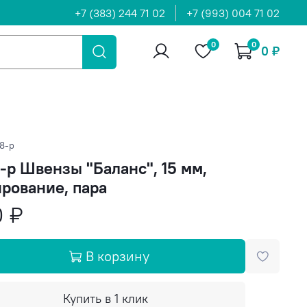
+7 (383) 244 71 02
+7 (993) 004 71 02
0
0
0 ₽
8-р
-р Швензы "Баланс", 15 мм,
рование, пара
0 ₽
В корзину
Купить в 1 клик