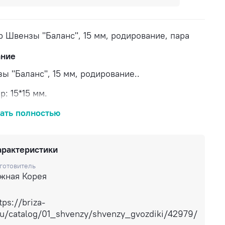
р Швензы "Баланс", 15 мм, родирование, пара
ание
ы "Баланс", 15 мм, родирование..
р: 15*15 мм.
в: сплав на основе латуни, родирование.
ать полностью
в пина: титан.
арактеристики
,8 гр (пара).
готовитель
указана за пару.
жная Корея
вка по России.
tps://briza-
ru/catalog/01_shvenzy/shvenzy_gvozdiki/42979/