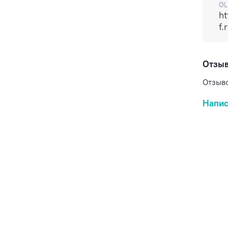
OL
ht
f.
Отзы
Отзыво
Напис