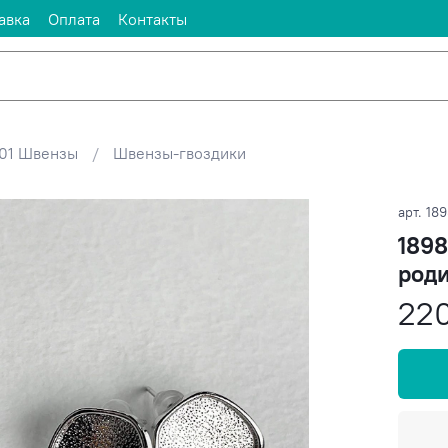
авка
Оплата
Контакты
01 Швензы
Швензы-гвоздики
арт.
189
1898
роди
22