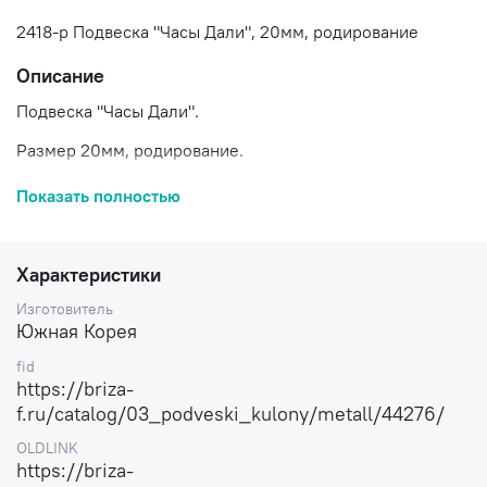
2418-р Подвеска "Часы Дали", 20мм, родирование
Описание
Подвеска "Часы Дали".
Размер 20мм, родирование.
Цена указана за 1 подвеску.
Показать полностью
Доставка по России.
Характеристики
Изготовитель
Южная Корея
fid
https://briza-
f.ru/catalog/03_podveski_kulony/metall/44276/
OLDLINK
https://briza-