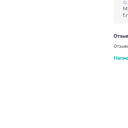
OL
ht
f.
Отзы
Отзыво
Напис