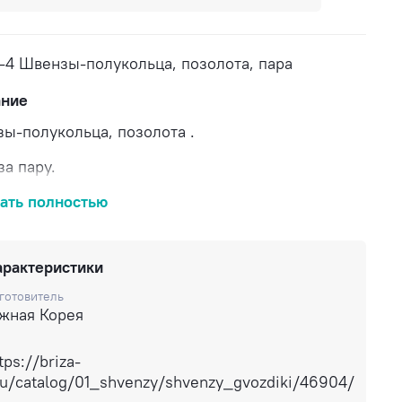
-4 Швензы-полукольца, позолота, пара
ание
ы-полукольца, позолота .
за пару.
вка по России.
ать полностью
арактеристики
готовитель
жная Корея
tps://briza-
ru/catalog/01_shvenzy/shvenzy_gvozdiki/46904/