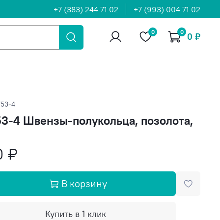
+7 (383) 244 71 02
+7 (993) 004 71 02
0
0
0 ₽
753-4
3-4 Швензы-полукольца, позолота,
0 ₽
В корзину
Купить в 1 клик