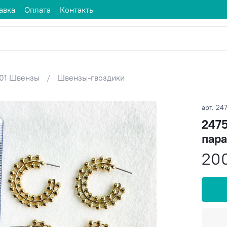
авка
Оплата
Контакты
01 Швензы
Швензы-гвоздики
арт.
24
2475
пара
20