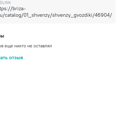
DLINK
tps://briza-
ru/catalog/01_shvenzy/shvenzy_gvozdiki/46904/
вы
в еще никто не оставлял
ать отзыв