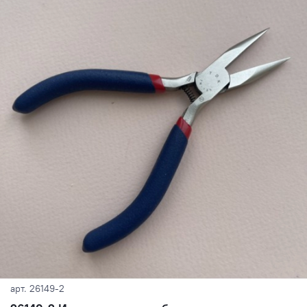
арт.
26149-2