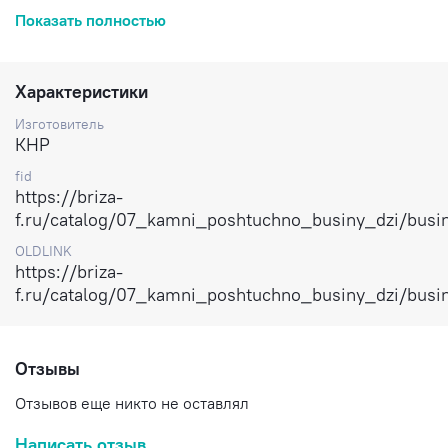
Толщина: 6-6,5 мм.
Показать полностью
Цена: за 1 камень.
Доставка по России.
Характеристики
Изготовитель
КНР
fid
https://briza-
f.ru/catalog/07_kamni_poshtuchno_businy_dzi/bus
OLDLINK
https://briza-
f.ru/catalog/07_kamni_poshtuchno_businy_dzi/bus
Отзывы
Отзывов еще никто не оставлял
Написать отзыв