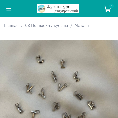
0
Главная
03 Подвески / кулоны
Металл