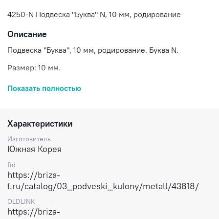
4250-N Подвеска "Буква" N, 10 мм, родирование
Описание
Подвеска "Буква", 10 мм, родирование. Буква N.
Размер: 10 мм.
Состав: сплав на основе латуни, родирование.
Показать полностью
Вес: 0,7 гр (1 буква).
Цена указана за 1 букву.
Характеристики
Доставка по России.
Изготовитель
Южная Корея
fid
https://briza-
f.ru/catalog/03_podveski_kulony/metall/43818/
OLDLINK
https://briza-