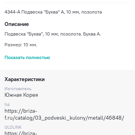
4344-A Подвеска "Буква" A, 10 мм, позолота
Описание
Подвеска "Буква", 10 мм, позолота. Буква А.
Размер: 10 мм.
Состав: сплав на основе латуни, позолота.
Показать полностью
Вес: 0,7 гр (1 буква).
Цена указана за 1 букву.
Характеристики
Доставка по России.
Изготовитель
Южная Корея
fid
https://briza-
f.ru/catalog/03_podveski_kulony/metall/46848/
OLDLINK
https://briza-