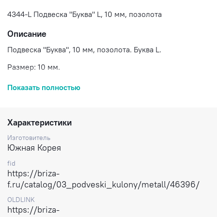
4344-L Подвеска "Буква" L, 10 мм, позолота
Описание
Подвеска "Буква", 10 мм, позолота. Буква L.
Размер: 10 мм.
Состав: сплав на основе латуни, позолота.
Показать полностью
Вес: 0,7 гр (1 буква).
Цена указана за 1 букву.
Характеристики
Доставка по России.
Изготовитель
Южная Корея
fid
https://briza-
f.ru/catalog/03_podveski_kulony/metall/46396/
OLDLINK
https://briza-