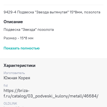
9429-4 Подвеска "Звезда вытянутая" 15*8мм, позолота
Описание
Подвеска "Звезда" позолота
Размер - 15*8 мм
Цена указана за 1 подвеску
Показать полностью
Доставка по России
Характеристики
Изготовитель
Южная Корея
fid
https://briza-
f.ru/catalog/03_podveski_kulony/metall/46684/
OLDLINK