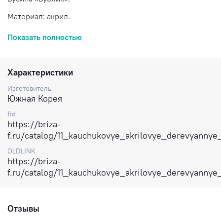
Материал: акрил.
Диаметр: 14 мм.
Показать полностью
Толщина: 8,5 мм.
Цвет одной стороны: чёрный.
Характеристики
Цвет обратной стороны: чёрно-синий перламутр.
Изготовитель
Южная Корея
Цена: за 1 штуку.
fid
Доставка по России.
https://briza-
f.ru/catalog/11_kauchukovye_akrilovye_derevyanny
OLDLINK
https://briza-
f.ru/catalog/11_kauchukovye_akrilovye_derevyanny
Отзывы