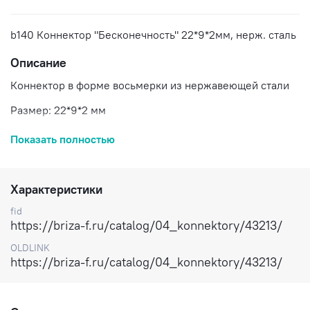
b140 Коннектор "Бесконечность" 22*9*2мм, нерж. сталь
Описание
Коннектор в форме восьмерки из нержавеющей стали
Размер: 22*9*2 мм
Цена указана за 1 шт
Показать полностью
Доставка по России
Характеристики
fid
https://briza-f.ru/catalog/04_konnektory/43213/
OLDLINK
https://briza-f.ru/catalog/04_konnektory/43213/