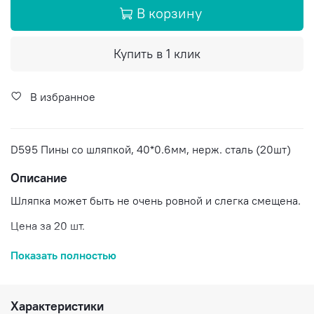
В корзину
Купить в 1 клик
В избранное
D595 Пины со шляпкой, 40*0.6мм, нерж. сталь (20шт)
Описание
Шляпка может быть не очень ровной и слегка смещена.
Цена за 20 шт.
Достака по России.
Показать полностью
Характеристики