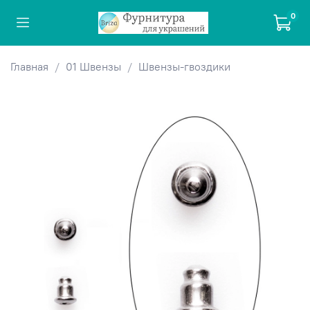
0
Главная
01 Швензы
Швензы-гвоздики