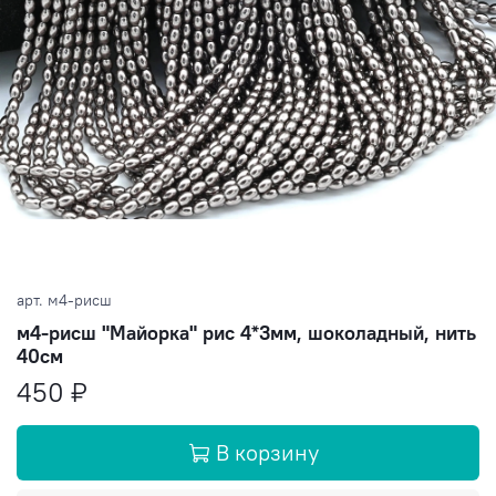
арт.
м4-рисш
м4-рисш "Майорка" рис 4*3мм, шоколадный, нить
40см
450 ₽
В корзину