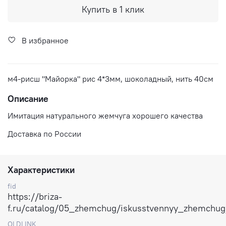
Купить в 1 клик
В избранное
м4-рисш "Майорка" рис 4*3мм, шоколадный, нить 40см
Описание
Имитация натурального жемчуга хорошего качества
Доставка по России
Характеристики
fid
https://briza-
f.ru/catalog/05_zhemchug/iskusstvennyy_zhemchu
OLDLINK