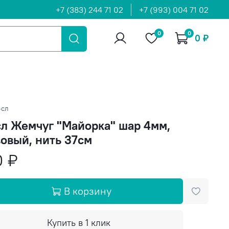
+7 (383) 244 71 02
+7 (993) 004 71 02
0
0
0 ₽
-сл
л Жемчуг "Майорка" шар 4мм,
овый, нить 37см
0 ₽
В корзину
Купить в 1 клик