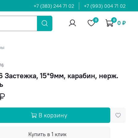
+7 (383) 244 71 02
+7 (993) 004 71 02
0
0
0 ₽
ры
76
 Застежка, 15*9мм, карабин, нерж.
ь
 ₽
В корзину
Купить в 1 клик