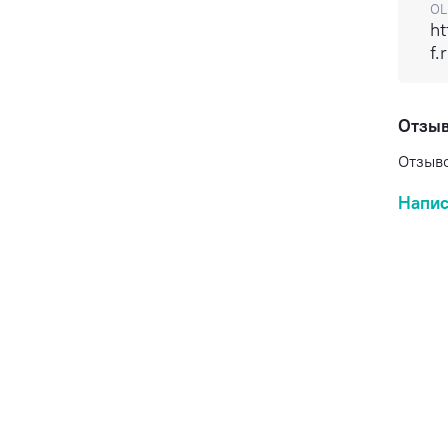
OL
ht
f.
Отзы
Отзыво
Напис