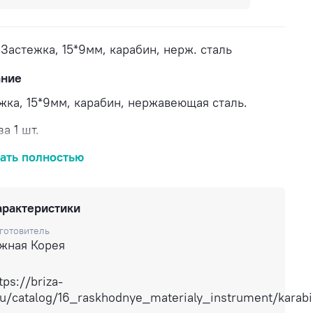
Застежка, 15*9мм, карабин, нерж. сталь
ание
жка, 15*9мм, карабин, нержавеющая сталь.
а 1 шт.
вка по России.
ать полностью
арактеристики
готовитель
жная Корея
tps://briza-
ru/catalog/16_raskhodnye_materialy_instrument/karab