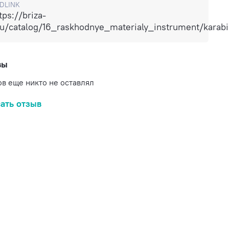
DLINK
tps://briza-
ru/catalog/16_raskhodnye_materialy_instrument/karab
вы
в еще никто не оставлял
ать отзыв