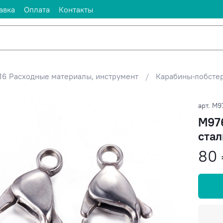
авка
Оплата
Контакты
16 Расходные материалы, инструмент
Карабины-лобсте
арт.
M9
M976
стал
80