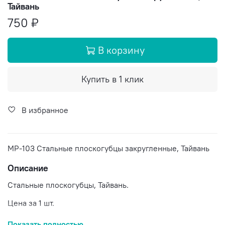
Тайвань
750 ₽
В корзину
Купить в 1 клик
В избранное
МР-103 Стальные плоскогубцы закругленные, Тайвань
Описание
Стальные плоскогубцы, Тайвань.
Цена за 1 шт.
Доставка по России.
Показать полностью