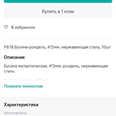
Купить в 1 клик
В избранное
P678 Бусина-рондель, 4*2мм, нержавеющая сталь, 10шт
Описание
Бусина металлическая, 4*2мм, рондель, нержавеющая
сталь.
Цена за упаковку 10 шт.
Показать полностью
Доставка по России.
Характеристики
Изготовитель