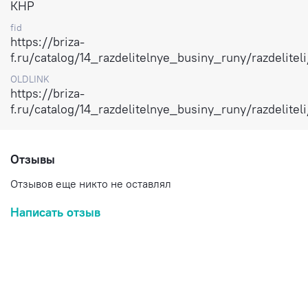
КНР
fid
https://briza-
f.ru/catalog/14_razdelitelnye_businy_runy/razdelitel
OLDLINK
https://briza-
f.ru/catalog/14_razdelitelnye_businy_runy/razdelitel
Отзывы
Отзывов еще никто не оставлял
Написать отзыв