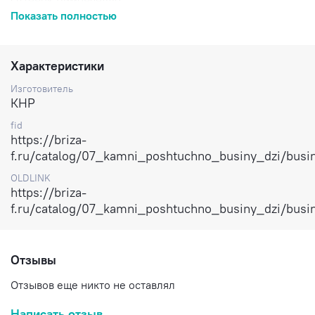
Показать полностью
Отлично дополнят серьги-конго, хорошо смотрятся в
качестве подвески.
Цена указана за 1 шт.
Характеристики
Изготовитель
Доставка по России.
КНР
fid
https://briza-
f.ru/catalog/07_kamni_poshtuchno_businy_dzi/bus
OLDLINK
https://briza-
f.ru/catalog/07_kamni_poshtuchno_businy_dzi/bus
Отзывы
Отзывов еще никто не оставлял
Написать отзыв