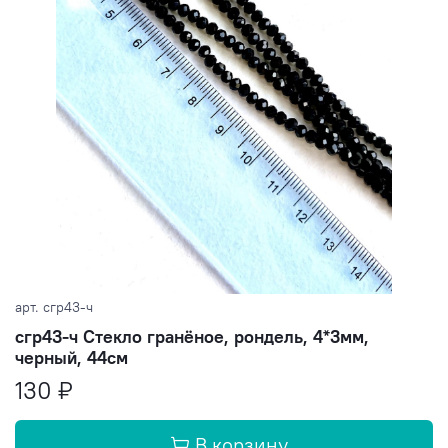
арт.
сгр43-ч
сгр43-ч Стекло гранёное, рондель, 4*3мм,
черный, 44см
130 ₽
В корзину