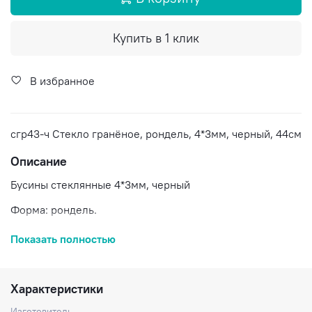
Купить в 1 клик
В избранное
сгр43-ч Стекло гранёное, рондель, 4*3мм, черный, 44см
Описание
Бусины стеклянные 4*3мм, черный
Форма: рондель.
Размер: 4*3 мм.
Показать полностью
Цвет: чёрный.
Нить: 40 см.
Характеристики
На нити около 128 штук.
Изготовитель