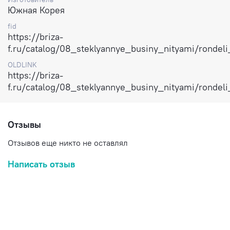
Южная Корея
Цена за 1 нить
fid
Доставка по России.
https://briza-
f.ru/catalog/08_steklyannye_businy_nityami/ronde
OLDLINK
https://briza-
f.ru/catalog/08_steklyannye_businy_nityami/ronde
Отзывы
Отзывов еще никто не оставлял
Написать отзыв