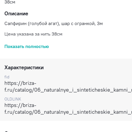
38см
Описание
Сапфирин (голубой агат), шар с огранкой, 3м
Цена указана за нить 38см
Доставка по России
Показать полностью
Характеристики
fid
https://briza-
f.ru/catalog/06_naturalnye_i_sinteticheskie_kamn
OLDLINK
https://briza-
f.ru/catalog/06_naturalnye_i_sinteticheskie_kamn