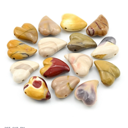
арт.
скв-ям