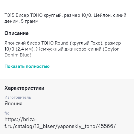
T315 Бисер TOHO круглый, размер 10/0, Цейлон, синий
деним, 5 грамм
Описание
Японский бисер TOHO Round (круглый Тохо), размер
10/0 (2.4 мм). Жемчужный джинсово-синий (Ceylon
Denim Blue).
Цена за 5 грамм.
Показать полностью
Доставка по России.
Характеристики
Изготовитель
Япония
fid
https://briza-
f.ru/catalog/13_biser/yaponskiy_toho/45566/