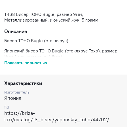
T468 Бисер TOHO Bugle, размер 9мм,
Металлизированный, июньский жук, 5 грамм
Описание
Бисер TOHO Bugle (стеклярус)
Японский бисер TOHO Bugle (стеклярус Тохо), размер
9мм (толщина около 1.8мм).
Показать полностью
Непрозрачный металлизированный зелено-голубой
бисер, напоминает ирис (Higher-Metallic June Bug).
Цена за 5 грамм.
Характеристики
Изготовитель
Доставка по России.
Япония
fid
https://briza-
f.ru/catalog/13_biser/yaponskiy_toho/44702/