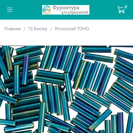
0
Главная
13 Бисер
Японский TOHO